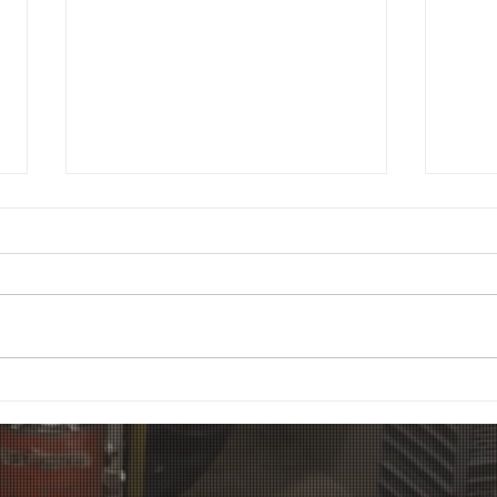
Spleiss AG Zürich
Splei
Konkordiastrasse Umbau
Wibi