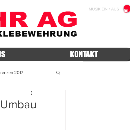
MUSIK EIN / AUS
NS
KONTAKT
erenzen 2017
2012
9 Umbau