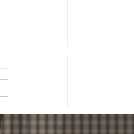
ss AG Zürich
chstrasse 30 Umbau