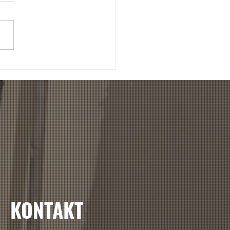
ss AG Zürich
chstrasse 30 Umbau
KONTAKT