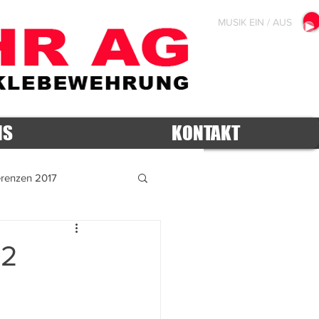
MUSIK EIN / AUS
NS
KONTAKT
erenzen 2017
2012
82