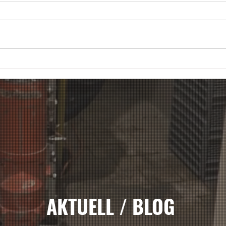
Spleiss AG Zürich
Splei
Konkordiastrasse Umbau
Wibi
AKTUELL / BLOG