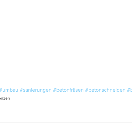
#umbau
#sanierungen
#betonfräsen
#betonschneiden
#
enzen