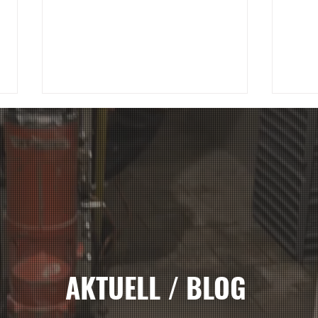
Spleiss AG Zürich
Splei
Konkordiastrasse Umbau
Wibi
AKTUELL / BLOG