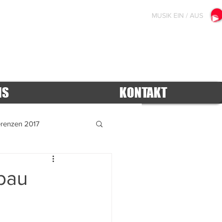
MUSIK EIN / AUS
NS
KONTAKT
erenzen 2017
2012
mbau