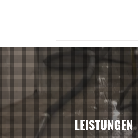
Spleiss Ag Zürich Gartenstr
25 umbau
LEISTUNGEN