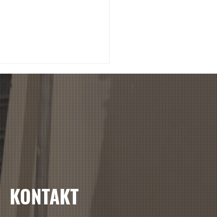
ss AG Zürich
chstrasse 30 Umbau
KONTAKT