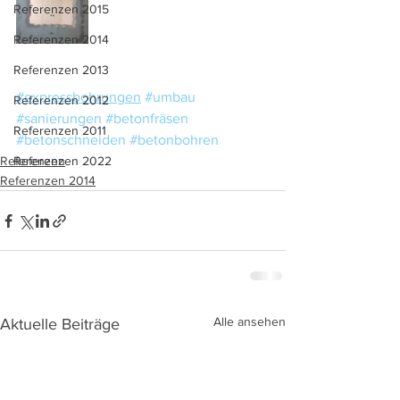
Referenzen 2015
Referenzen 2014
Referenzen 2013
#expressbohrungen
#umbau
Referenzen 2012
#sanierungen
#betonfräsen
Referenzen 2011
#betonschneiden
#betonbohren
Referenzen
Referenzen 2022
Referenzen 2014
Alle ansehen
Aktuelle Beiträge